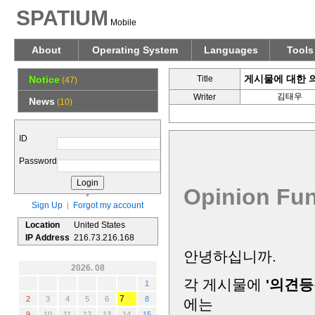
SPATIUM
Mobile
About
Operating System
Languages
Tools
게시물에 대한 의견,
Notice
Title
(47)
김태우
Writer
News
(10)
ID
Password
Opinion Fun
Sign Up
Forgot my account
|
Location
United States
IP Address
216.73.216.168
안녕하십니까.
2026. 08
각 게시물에
'의견등
1
7
2
3
4
5
6
8
에는
9
10
11
12
13
14
15