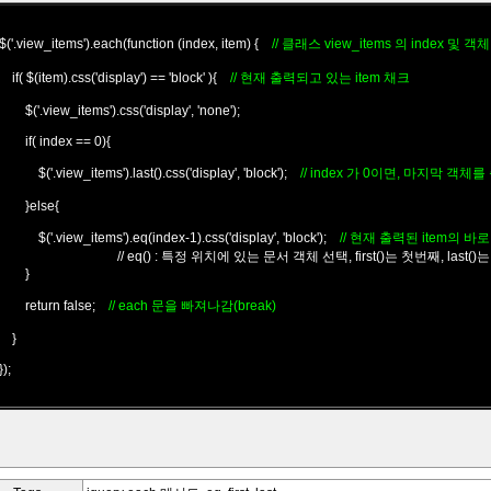
$('.view_items').each(function (index, item) {
// 클래스 view_items 의 index 및 객체 
if( $(item).css('display') == 'block' ){
// 현재 출력되고 있는 item 채크
$('.view_items').css('display', 'none');
if( index == 0){
$('.view_items').last().css('display', 'block');
// index 가 0이면, 마지막 객체를
}else{
$('.view_items').eq(index-1).css('display', 'block');
// 현재 출력된 item의 
// eq() : 특정 위치에 있는 문서 객체 선택, first()는 첫번째, last()
}
return false;
// each 문을 빠져나감(break)
}
});