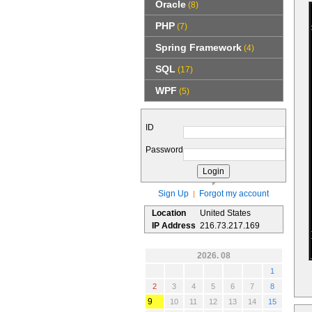
Oracle
(8)
PHP
(7)
Spring Framework
(4)
SQL
(17)
WPF
(5)
ID
Password
Sign Up
Forgot my account
|
Location
United States
IP Address
216.73.217.169
2026. 08
1
2
3
4
5
6
7
8
9
10
11
12
13
14
15