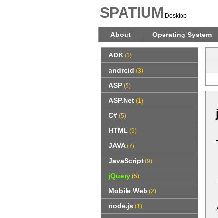
SPATIUM
Desktop
About
Operating System
ADK
(3)
android
(3)
ASP
(5)
ASP.Net
(1)
C#
(5)
HTML
(9)
JAVA
(7)
JavaScript
(9)
jQuery
(5)
Mobile Web
(2)
node.js
(1)