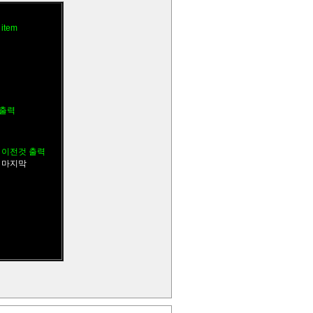
item
 출력
바로 이전것 출력
는 마지막