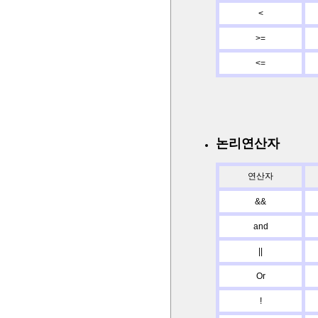
<
>=
<=
논리연산자
연산자
&&
and
||
Or
!