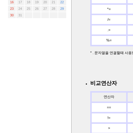
16
17
18
19
20
21
22
23
24
25
26
27
28
29
*=
30
31
/=
.=
%=
* . 문자열을 연결할때 사용한
비교연산자
연산자
==
!=
>