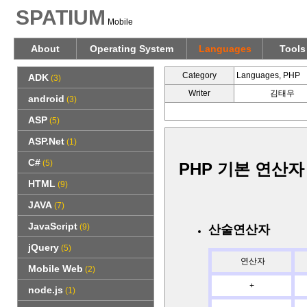
SPATIUM
Mobile
About
Operating System
Languages
Tools
Category
Languages, PHP
ADK
(3)
Writer
김태우
android
(3)
ASP
(5)
ASP.Net
(1)
C#
(5)
PHP 기본 연산자
HTML
(9)
JAVA
(7)
JavaScript
(9)
산술연산자
jQuery
(5)
연산자
Mobile Web
(2)
+
node.js
(1)