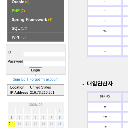
-
Oracle
(8)
PHP
(7)
*
Spring Framework
(4)
/
SQL
(17)
%
WPF
(5)
++
--
ID
Password
Sign Up
Forgot my account
|
대입연산자
Location
United States
IP Address
216.73.216.251
연산자
2026. 08
=
1
+=
2
3
4
5
6
7
8
9
10
11
12
13
14
15
-=