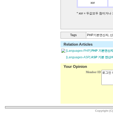
xor
* xor = 두값모두 참이거나
Tags
PHP기본연산자, 
Relation Articles
[Languages-PHP]
PHP 기본연산
[Languages-ASP]
ASP 기본 연산
Your Opinion
Member ID
Copyright (C)